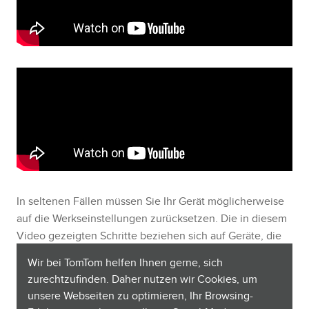
In seltenen Fällen müssen Sie Ihr Gerät möglicherweise
auf die Werkseinstellungen zurücksetzen. Die in diesem
Video gezeigten Schritte beziehen sich auf Geräte, die
über TomTom HOME aktualisiert werden. Hinweis: Wenn
Wir bei TomTom helfen Ihnen gerne, sich
Sie das Gerät auf die Werkseinstellungen zurücksetzen,
zurechtzufinden. Daher nutzen wir Cookies, um
werden alle gespeicherten Favoriten und Orte gelöscht.
unsere Webseiten zu optimieren, Ihr Browsing-
Sie sollten daher
über diesen Link eine manuelle