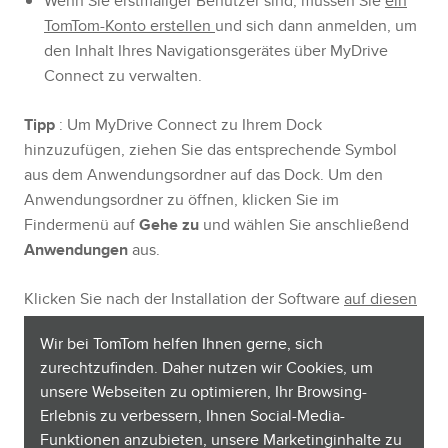
Wenn Sie erstmaliger Benutzer sind, müssen Sie
ein
TomTom-Konto erstellen
und sich dann anmelden, um
den Inhalt Ihres Navigationsgerätes über MyDrive
Connect zu verwalten.
Tipp
: Um MyDrive Connect zu Ihrem Dock
hinzuzufügen, ziehen Sie das entsprechende Symbol
aus dem Anwendungsordner auf das Dock. Um den
Anwendungsordner zu öffnen, klicken Sie im
Findermenü auf
Gehe zu
und wählen Sie anschließend
Anwendungen
aus.
Klicken Sie nach der Installation der Software
auf diesen
Link
. Sie sehen dann die Schritte zum Aktualisieren
Wir bei TomTom helfen Ihnen gerne, sich
Ihres Geräts über MyDrive Connect.
zurechtzufinden. Daher nutzen wir Cookies, um
unsere Webseiten zu optimieren, Ihr Browsing-
Verwandte Artikel:
Erlebnis zu verbessern, Ihnen Social-Media-
Funktionen anzubieten, unsere Marketinginhalte zu