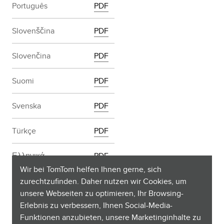
Português
PDF
Slovenščina
PDF
Slovenčina
PDF
Suomi
PDF
Svenska
PDF
Türkçe
PDF
Ελληνικά
PDF
Wir bei TomTom helfen Ihnen gerne, sich
български
PDF
zurechtzufinden. Daher nutzen wir Cookies, um
unsere Webseiten zu optimieren, Ihr Browsing-
Erlebnis zu verbessern, Ihnen Social-Media-
Русский
PDF
Funktionen anzubieten, unsere Marketinginhalte zu