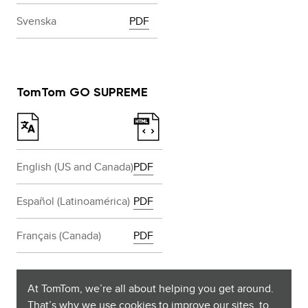
Svenska
PDF
TomTom GO SUPREME
English (US and Canada)
PDF
Español (Latinoamérica)
PDF
Français (Canada)
PDF
At TomTom, we’re all about helping you get around.
That’s why we use cookies to improve our sites, to