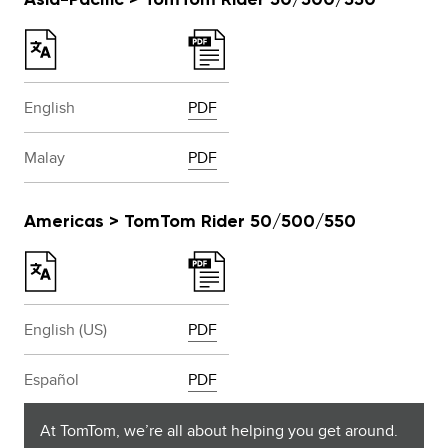
English
PDF
Malay
PDF
Americas > TomTom Rider 50/500/550
English (US)
PDF
Español
PDF
Français (Canada)
PDF
At TomTom, we’re all about helping you get around.