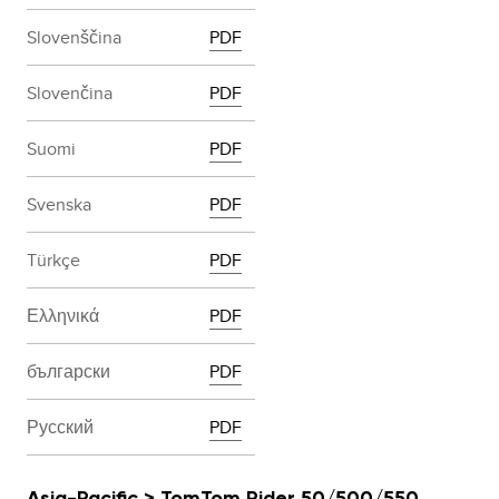
Slovenščina
PDF
Slovenčina
PDF
Suomi
PDF
Svenska
PDF
Türkçe
PDF
Ελληνικά
PDF
български
PDF
Русский
PDF
Asia-Pacific > TomTom Rider 50/500/550