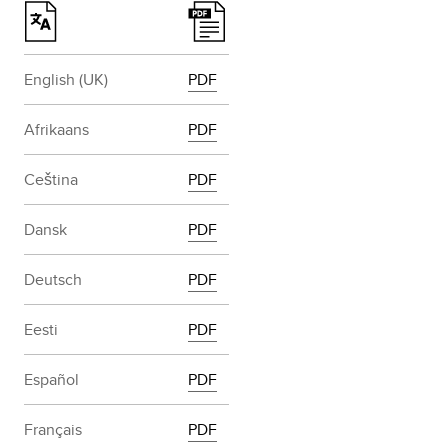
English (UK)
PDF
Afrikaans
PDF
Ceština
PDF
Dansk
PDF
Deutsch
PDF
Eesti
PDF
Español
PDF
Français
PDF