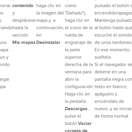
ionar
contenido
haga clic en
como
pulsado el botón 
os
y
la imagen del
"Dañado"),
encendido/apaga
s:
desplácese
mapa y, a
haga clic en
Mantenga pulsad
inando
hasta la
continuación,
el icono de la
al botón hasta qu
sección
en
rueda de
escuche el sonido
ivos
Mis mapas
Desinstalar
.
engranaje de
de unos tambores
mapa
.
la parte
En ese momento,
guo y
superior
suéltelo.
iendo
derecha de la
Si el navegador s
ventana para
detiene en una
argar
abrir la
pantalla negra co
apa.
configuración.
texto en blanco,
Haga clic en
apáguelo y
la pestaña
enciéndalo de
Descargas
,
nuevo, y se inicia
pulse el
de forma normal.
botón
Vaciar
carpeta de