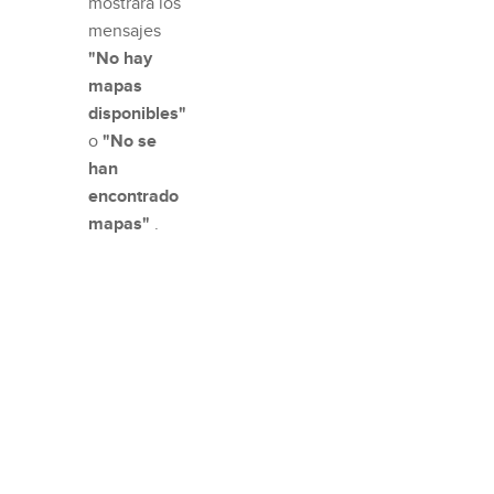
mostrará los
mensajes
"No hay
mapas
disponibles"
o
"No se
han
encontrado
mapas"
.