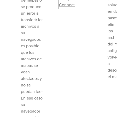
de mapas o
Connect
soluc
se produce
en d
un error al
paso
transferir los
elim
archivos a
los
su
arch
navegador,
del 
es posible
anti
que los
volv
archivos de
a
mapas se
desc
vean
el m
afectados y
no se
puedan leer.
En ese caso,
su
navegador