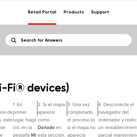
Retail Portal
Products
Support
-Fi® devices)
1. En
2. Si el mapa
3. Una vez
4. Desconecte el
ría de
primer
aparece
completado
navegador del
, este
lugar, haga
como
el proceso (o
ordenador y reali
 se
clic en la
Dañado
en
si el mapa no
un restablecimien
e
pestaña
Mi
esta sección,
aparecía
parcial mantenie