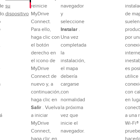
de
su
reinicie
navegador
instala
do.
dispositivo
MyDrive
y
de ma
o
Connect.
seleccione
suelen
e
Para ello,
Instalar
.
produc
haga clic con
Una vez
por un
.
el botón
completada
conexi
derecho en
la
intern
el icono de
instalación,
inestab
e
MyDrive
el mapa
es posi
Connect de
debería
utilice
n
nuevo y, a
cargarse
conexi
continuación,
con
con ca
haga clic en
normalidad
en lug
Salir
. Vuelva
la próxima
conect
rá
a iniciar
vez que
a una 
MyDrive
inicie el
Wi-Fi®
Connect,
navegador.
pruebe
haga clic en
hacerl