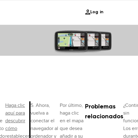
Log in
Haga clic
5. Ahora,
Por último,
¿Conti
Problemas
aquí para
vuelva a
haga clic
sin
relacionados
ce
descubrir
conectar el
en el mapa
funcio
to
cómo
navegador al
que desea
Los er
ndo
restablecer
ordenador y
añadir a su
durant