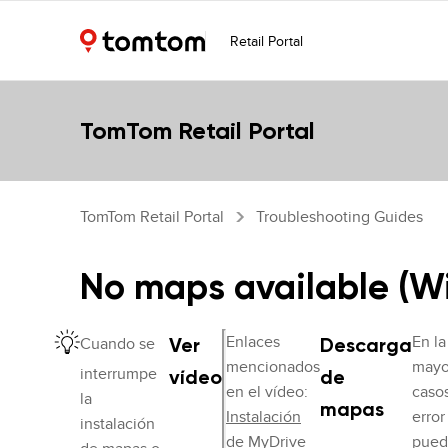
Retail Portal
TomTom Retail Portal
TomTom Retail Portal
Troubleshooting Guides
No maps available (Wi
Enlaces
En la
Cuando se
Ver
Descarga
mencionados
mayo
interrumpe
vídeo
de
en el vídeo:
casos
la
mapas
Instalación
error
instalación
de MyDrive
pued