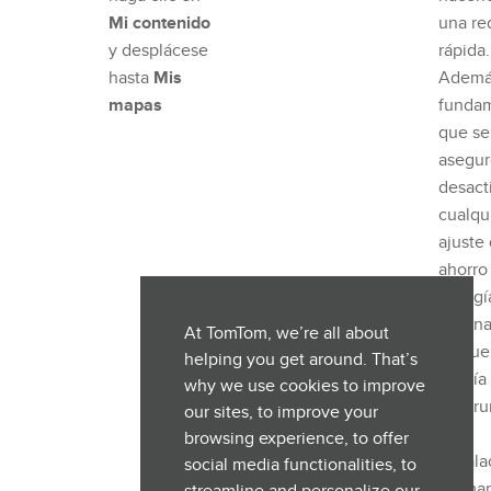
Mi contenido
una re
y desplácese
rápida.
hasta
Mis
Ademá
mapas
fundam
que se
asegur
desact
cualqu
ajuste
ahorro
energí
ordena
At TomTom, we’re all about
ya que
helping you get around. That’s
podría
why we use cookies to improve
interr
our sites, to improve your
la
browsing experience, to offer
instala
social media functionalities, to
de map
streamline and personalize our