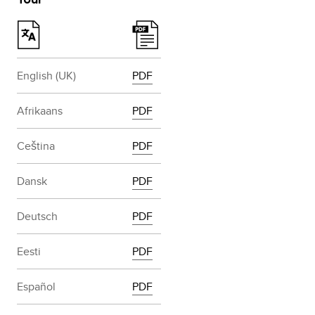
English (UK)
PDF
Afrikaans
PDF
Ceština
PDF
Dansk
PDF
Deutsch
PDF
Eesti
PDF
Español
PDF