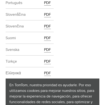
Português
PDF
Slovenščina
PDF
Slovenčina
PDF
Suomi
PDF
Svenska
PDF
Türkçe
PDF
Ελληνικά
PDF
български
PDF
En TomTom, nuestra prioridad es ayudarle. Por eso
utilizamos cookies para mejorar nuestros sitios, para
mejorar la experiencia de navegación, para ofrecer
Русский
PDF
funcionalidades de redes sociales, para optimizar y