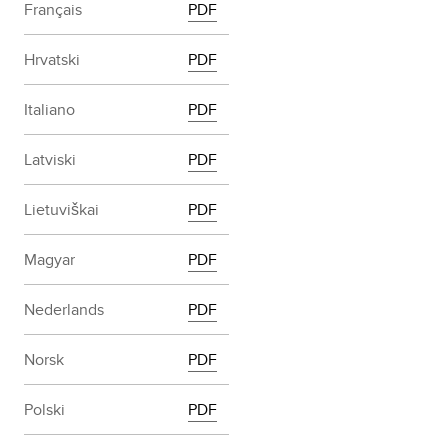
Français
PDF
Hrvatski
PDF
Italiano
PDF
Latviski
PDF
Lietuviškai
PDF
Magyar
PDF
Nederlands
PDF
Norsk
PDF
Polski
PDF