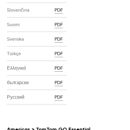
Slovenčina
PDF
Suomi
PDF
Svenska
PDF
Türkçe
PDF
Ελληνικά
PDF
български
PDF
Русский
PDF
Americas > TomTom GO Essential