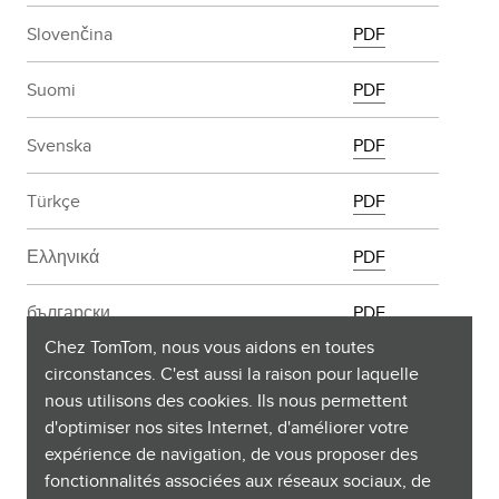
Slovenčina
PDF
Suomi
PDF
Svenska
PDF
Türkçe
PDF
Ελληνικά
PDF
български
PDF
Chez TomTom, nous vous aidons en toutes
Русский
PDF
circonstances. C'est aussi la raison pour laquelle
nous utilisons des cookies. Ils nous permettent
d'optimiser nos sites Internet, d'améliorer votre
expérience de navigation, de vous proposer des
fonctionnalités associées aux réseaux sociaux, de