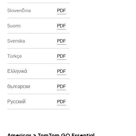
Slovenčina
PDF
Suomi
PDF
Svenska
PDF
Türkçe
PDF
Ελληνικά
PDF
български
PDF
Русский
PDF
Americas > TomTom GO Essential