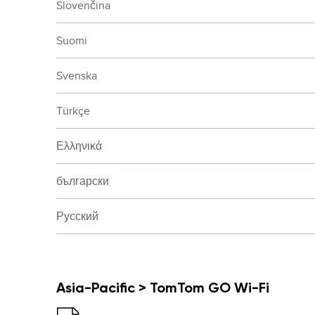
Slovenčina
Suomi
Svenska
Türkçe
Ελληνικά
български
Русский
Asia-Pacific > TomTom GO Wi-Fi