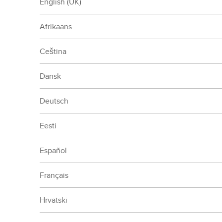
English (UK)
Afrikaans
Ceština
Dansk
Deutsch
Eesti
Español
Français
Hrvatski