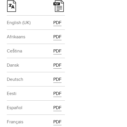
English (UK)
PDF
Afrikaans
PDF
Ceština
PDF
Dansk
PDF
Deutsch
PDF
Eesti
PDF
Español
PDF
Français
PDF