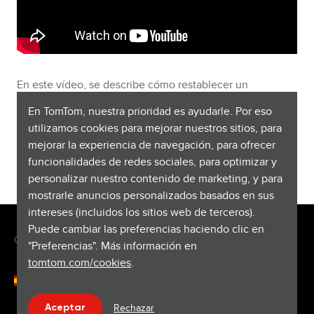
En este vídeo, se describe cómo restablecer un
navegador TomTom. Puede restablecer el navegador
En TomTom, nuestra prioridad es ayudarle. Por eso
cuando no funcione correctamente. Tenga en cuenta
utilizamos cookies para mejorar nuestros sitios, para
que, al restablecer el navegador, no se eliminarán los
mejorar la experiencia de navegación, para ofrecer
favoritos y las ubicaciones guardados.
funcionalidades de redes sociales, para optimizar y
personalizar nuestro contenido de marketing, y para
mostrarle anuncios personalizados basados en sus
intereses (incluidos los sitios web de terceros).
Puede cambiar las preferencias haciendo clic en
Copyright © 2026 TomTom International BV. All rights reserved.
"Preferencias". Más información en
tomtom.com/cookies
.
Español (España)
Ayuda & asistencia
Rechazar
Aceptar