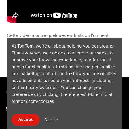
Cette vidéo montre quelques endroits où l'on peut
trouver l'emplacement de la carte mémoire sur votre
At TomTom, we’re all about helping you get around.
GPS. Voir également :
Cartes mémoire compatibles pour
That’s why we use cookies to improve our sites, to
l'installation de cartes
.
improve your browsing experience, to offer social
media functionalities, to streamline and personalize
our marketing content and to show you personalized
advertisements based on your interests (including
on third party websites). You can change your
Copyright © 2026 TomTom International BV. All rights reserved.
preferences by clicking ‘Preferences’. More info at
tomtom.com/cookies
.
Français (Luxembourg)
Help & support
Decline
Accept