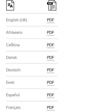
English (UK)
PDF
Afrikaans
PDF
Ceština
PDF
Dansk
PDF
Deutsch
PDF
Eesti
PDF
Español
PDF
Français
PDF