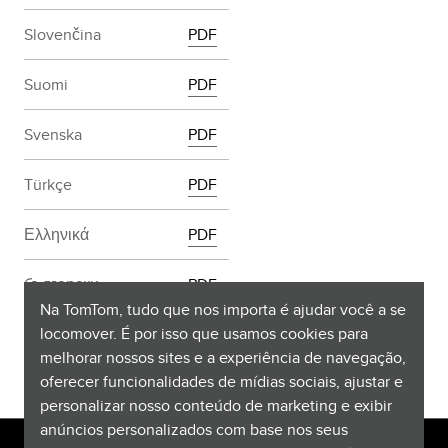
Slovenčina
PDF
Suomi
PDF
Svenska
PDF
Türkçe
PDF
Ελληνικά
PDF
български
PDF
Na TomTom, tudo que nos importa é ajudar você a se
locomover. É por isso que usamos cookies para
Русский
PDF
melhorar nossos sites e a experiência de navegação,
oferecer funcionalidades de mídias sociais, ajustar e
personalizar nosso conteúdo de marketing e exibir
anúncios personalizados com base nos seus