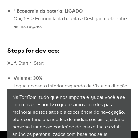
* Economia da bateria: LIGADO
Opções > Economia da bateria > Desligar a tela entre
as instruções
Steps for devices:
XL ², Start ², Start
Volume: 30%
Toque no canto inferior esquerdo da Vista da direção.
Em seguida, mova o controle deslizante para a
Na TomTom, tudo que nos importa é ajudar você a se
esquerda.
locomover. É por isso que usamos cookies para
Volume = 30% ou inferior
melhorar nossos sites e a experiência de navegação,
oferecer funcionalidades de mídias sociais, ajustar e
personalizar nosso conteúdo de marketing e exibir
anúncios personalizados com base nos seus