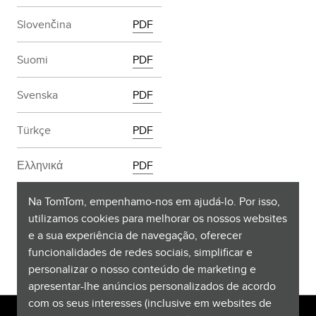
Slovenčina
PDF
Suomi
PDF
Svenska
PDF
Türkçe
PDF
Ελληνικά
PDF
български
PDF
Na TomTom, empenhamo-nos em ajudá-lo. Por isso,
utilizamos cookies para melhorar os nossos websites
e a sua experiência de navegação, oferecer
Русский
PDF
funcionalidades de redes sociais, simplificar e
personalizar o nosso conteúdo de marketing e
apresentar-lhe anúncios personalizados de acordo
com os seus interesses (inclusive em websites de