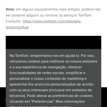
Nota:
em alguns equipamentos mais antigos, poderá não
ser possível adquirir ou renovar os serviços TomTom.
Consulte:
https://www.tomtom.com/obsolete-
products/#car
Na TomTom, empenhamo-nos em ajudá-lo. Por isso,
utilizamos cookies para melhorar os nossos websites
e a sua experiência de navegação, oferecer
funcionalidades de redes sociais, simplificar e
personalizar o nosso conteúdo de marketing e
apresentar-lhe anúncios personalizados de acordo
com os seus interesses (inclusive em websites de
terceiros). Pode alterar as preferências de cookies
Copyright © 2026 TomTom International BV. All rights reserved.
clicando em "Preferências". Mais informações