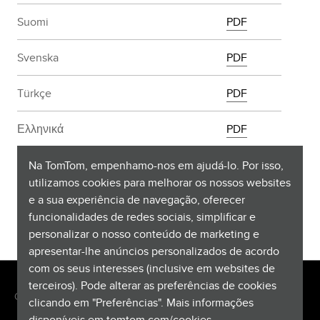
Suomi
PDF
Svenska
PDF
Türkçe
PDF
Ελληνικά
PDF
български
PDF
Na TomTom, empenhamo-nos em ajudá-lo. Por isso,
utilizamos cookies para melhorar os nossos websites
e a sua experiência de navegação, oferecer
Русский
PDF
funcionalidades de redes sociais, simplificar e
personalizar o nosso conteúdo de marketing e
apresentar-lhe anúncios personalizados de acordo
com os seus interesses (inclusive em websites de
terceiros). Pode alterar as preferências de cookies
Copyright © 2026 TomTom International BV. All rights reserved.
clicando em "Preferências". Mais informações
disponíveis em
tomtom.com/cookies