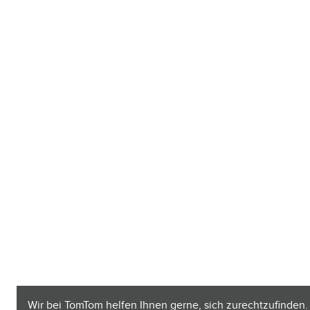
Wir bei TomTom helfen Ihnen gerne, sich zurechtzufinden